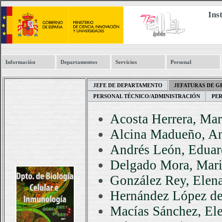
Ins
Información
Departamentos
Servicios
Personal
JEFE DE DEPARTAMENTO
JEFATURAS DE 
PERSONAL TÉCNICO/ADMINISTRACIÓN
PE
Acosta Herrera, Mar
Alcina Madueño, A
Andrés León, Edua
Delgado Mora, Mar
González Rey, Elen
Hernández López de
Macías Sánchez, El