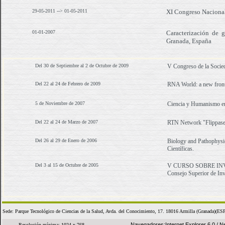
29-05-2011 --> 01-05-2011
XI Congreso Nacional
01-01-2007
Caracterización de 
Granada, España
Del 30 de Septiembre al 2 de Octubre de 2009
V Congreso de la Socied
Del 22 al 24 de Febrero de 2009
RNA World: a new fronti
5 de Noviembre de 2007
Ciencia y Humanismo en 
Del 22 al 24 de Marzo de 2007
RTN Network "Flippases"
Del 26 al 29 de Enero de 2006
Biology and Pathophysio
Científicas.
Del 3 al 15 de Octubre de 2005
V CURSO SOBRE INVES
Consejo Superior de Inv
Sede: Parque Tecnológico de Ciencias de la Salud, Avda. del Conocimiento, 17. 18016 Armilla (Granada
Navegadores:Internet Explorer 6.0 / Ne
Resolución mínima: 1024 x 768