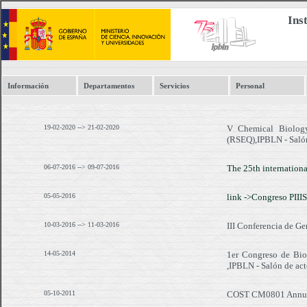
Ins
Información
Departamentos
Servicios
Personal
19-02-2020 --> 21-02-2020
V Chemical Biolog
(RSEQ),IPBLN - Salón
06-07-2016 --> 09-07-2016
The 25th internation
05-05-2016
link ->Congreso PII
10-03-2016 --> 11-03-2016
III Conferencia de G
14-05-2014
1er Congreso de Biom
,IPBLN - Salón de act
05-10-2011
COST CM0801 Annual 