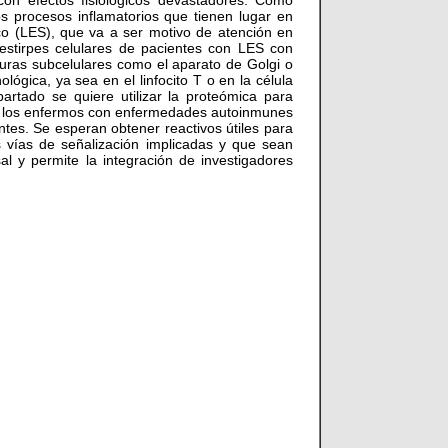
on efectos fisiológicos devastadores. Como
s procesos inflamatorios que tienen lugar en
o (LES), que va a ser motivo de atención en
s estirpes celulares de pacientes con LES con
uras subcelulares como el aparato de Golgi o
ógica, ya sea en el linfocito T o en la célula
tado se quiere utilizar la proteómica para
o de los enfermos con enfermedades autoinmunes
ntes. Se esperan obtener reactivos útiles para
s vías de señalización implicadas y que sean
sal y permite la integración de investigadores