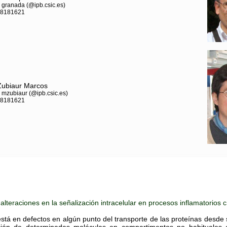
: granada (@ipb.csic.es)
958181621
Zubiaur Marcos
 mzubiaur (@ipb.csic.es)
958181621
lteraciones en la señalización intracelular en procesos inflamatorios 
 en defectos en algún punto del transporte de las proteínas desde su 