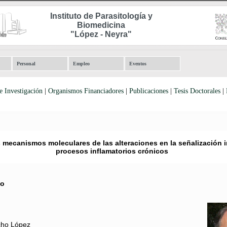
Instituto de Parasitología y
Biomedicina
"López - Neyra"
Personal
Empleo
Eventos
e Investigación
|
Organismos Financiadores
|
Publicaciones
|
Tesis Doctorales
|
 mecanismos moleculares de las alteraciones en la señalización i
procesos inflamatorios crónicos
po
ncho López