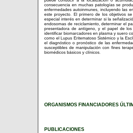
puede conducir a la localización o acumula
consecuencia en muchas patologías se produce
enfermedades autoinmunes, incluyendo las en
este proyecto. El primero de los objetivos se
especial interés en determinar si la señaliz
endosomas de reciclamiento, determinar el pape
presentadora de antígeno, y el papel de lo
identificar biomarcadores en plasma y suero co
como el Lupus Eritematoso Sistémico y la Escle
el diagnóstico o pronóstico de las enfermed
susceptibles de manipulación con fines terapéu
biomédicos básicos y clínicos.
ORGANISMOS FINANCIADORES ÚLTI
PUBLICACIONES