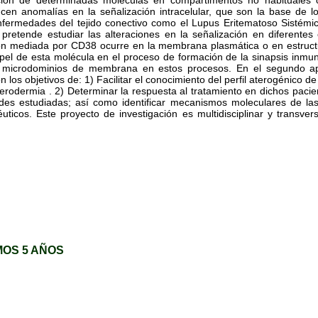
ción de determinadas moléculas en compartimentos no habituales c
n anomalías en la señalización intracelular, que son la base de lo
fermedades del tejido conectivo como el Lupus Eritematoso Sistémic
 pretende estudiar las alteraciones en la señalización en diferente
ación mediada por CD38 ocurre en la membrana plasmática o en estruct
l de esta molécula en el proceso de formación de la sinapsis inmunol
s microdominios de membrana en estos procesos. En el segundo apar
n los objetivos de: 1) Facilitar el conocimiento del perfil aterogénic
rodermia . 2) Determinar la respuesta al tratamiento en dichos pacie
ades estudiadas; así como identificar mecanismos moleculares de la
ticos. Este proyecto de investigación es multidisciplinar y transver
MOS 5 AÑOS