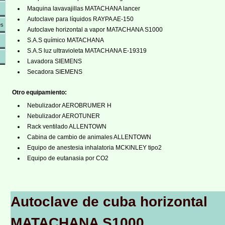
Maquina lavavajillas MATACHANA lancer
Autoclave para líquidos RAYPA AE-150
es
Autoclave horizontal a vapor MATACHANA S1000
S.A.S químico MATACHANA
S.A.S luz ultravioleta MATACHANA E-19319
Lavadora SIEMENS
Secadora SIEMENS
Otro equipamiento:
Nebulizador AEROBRUMER H
Nebulizador AEROTUNER
Rack ventilado ALLENTOWN
Cabina de cambio de animales ALLENTOWN
Equipo de anestesia inhalatoria MCKINLEY tipo2
Equipo de eutanasia por CO2
Autoclave de cuba horizontal
MATACHANA S1000