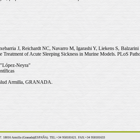
ebarria J, Reichardt NC, Navarro M, Igarashi Y, Liekens S, Balzarin
the Treatment of Acute Sleeping Sickness in Murine Models. PLoS Pat
a "López-Neyra"
ntíficas
 Salud Armilla, GRANADA.
o, 17. 18016 Armilla (Granada)(ESPAÑA). TEL:+34 958181621. FAX:+34 958181633