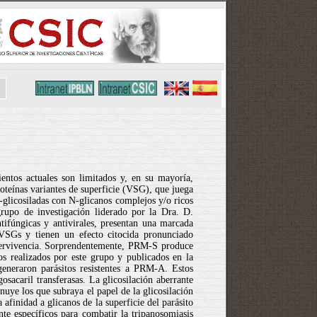
entos actuales son limitados y, en su mayoría,
roteínas variantes de superficie (VSG), que juega
-glicosiladas con N-glicanos complejos y/o ricos
grupo de investigación liderado por la Dra. D.
ifúngicas y antivirales, presentan una marcada
VSGs y tienen un efecto citocida pronunciado
 supervivencia. Sorprendentemente, PRM-S produce
s realizados por este grupo y publicados en la
generaron parásitos resistentes a PRM-A. Estos
sacaril transferasas. La glicosilación aberrante
uye los que subraya el papel de la glicosilación
 afinidad a glicanos de la superficie del parásito
te específicos para combatir la tripanosomiasis