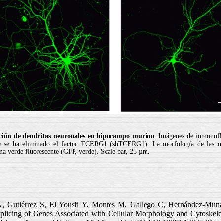
ción de dendritas neuronales en hipocampo murino
. Imágenes de inmunofl
que se ha eliminado el factor TCERG1 (shTCERG1). La morfología de las ne
ína verde fluorescente (GFP, verde). Scale bar, 25 µm.
 Gutiérrez S, El Yousfi Y, Montes M, Gallego C, Hernández-Munai
 Splicing of Genes Associated with Cellular Morphology and Cytoskel