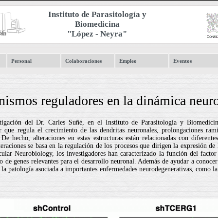
Instituto de Parasitología y
Biomedicina
"López - Neyra"
Personal
Colaboraciones
Empleo
Eventos
nismos reguladores en la dinámica neur
stigación del Dr. Carles Suñé, en el Instituto de Parasitología y Biomed
que regula el crecimiento de las dendritas neuronales, prolongaciones ram
 De hecho, alteraciones en estas estructuras están relacionadas con diferent
eraciones se basa en la regulación de los procesos que dirigen la expresión de 
ecular Neurobiology, los investigadores han caracterizado la función del fa
ivo de genes relevantes para el desarrollo neuronal. Además de ayudar a conocer
de la patología asociada a importantes enfermedades neurodegenerativas, como la