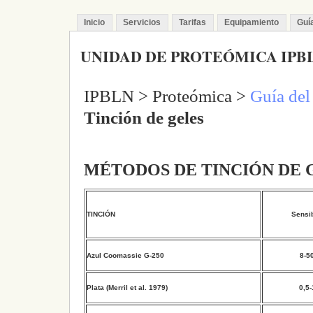
Inicio
Servicios
Tarifas
Equipamiento
Guí
UNIDAD DE PROTEÓMICA IPB
IPBLN > Proteómica >
Guía del
Tinción de geles
MÉTODOS DE TINCIÓN DE 
TINCIÓN
Sensib
Azul Coomassie G-250
8-5
Plata (Merril et al. 1979)
0,5-